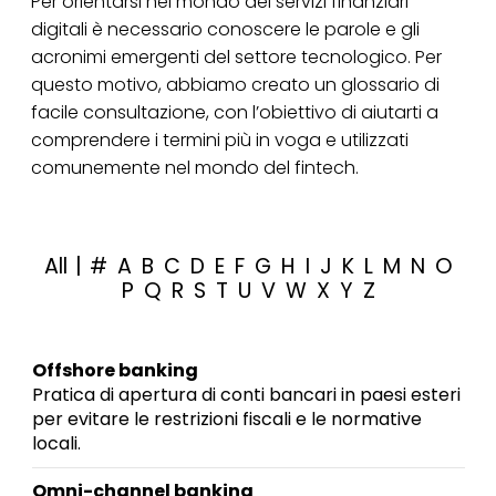
Per orientarsi nel mondo dei servizi finanziari
digitali è necessario conoscere le parole e gli
acronimi emergenti del settore tecnologico. Per
questo motivo, abbiamo creato un glossario di
facile consultazione, con l’obiettivo di aiutarti a
comprendere i termini più in voga e utilizzati
comunemente nel mondo del fintech.
All
|
#
A
B
C
D
E
F
G
H
I
J
K
L
M
N
O
P
Q
R
S
T
U
V
W
X
Y
Z
Offshore banking
Pratica di apertura di conti bancari in paesi esteri
per evitare le restrizioni fiscali e le normative
locali.
Omni-channel banking