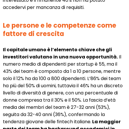
interessato e il rimanente 40% non ha potuto
accedervi per mancanza di requisiti.
Le persone e le competenze come
fattore di crescita
Il capitale umano è l’elemento chiave che gli
investitori valutano in una nuova opportunità.
Il
numero medio di dipendenti per startup è 55, ma il
43% dei team è composto da 1 a 10 persone, mentre
solo il 12% ha da 100 a 800 dipendenti. L’86% dei team
ha più del 50% di uomini, tuttavia il 46% ha un discreto
livello di diversità di genere, con una percentuale di
donne compresa tra il 30% e il 50%. La fascia d’età
media dei membri del team è 27-32 anni (53%),
seguita da 32-40 anni (36%), confermando la
tendenza giovane delle fintech italiane.
La maggior
parte dei team ha background accademici in